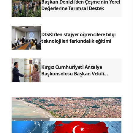
Başkan Denizli'den Çeşme'nin Yerel
Değerlerine Tarımsal Destek
DİSKİ’den stajyer öğrencilere bilgi
teknolojileri farkındalık eğitimi
Kırgız Cumhuriyeti Antalya
Başkonsolosu Başkan Vekili
Özdemir'i ziyaret etti
İlçe Haberleri