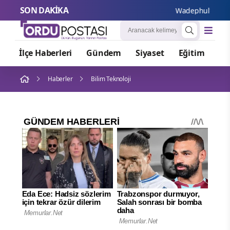
SON DAKİKA
Wadephul’dan Rusya’
İlçe Haberleri
Gündem
Siyaset
Eğitim
Or
Haberler
Bilim Teknoloji