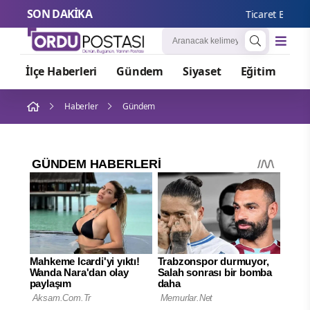
SON DAKİKA
Ticaret Bakanlığ
İlçe Haberleri
Gündem
Siyaset
Eğitim
Or
Haberler
Gündem