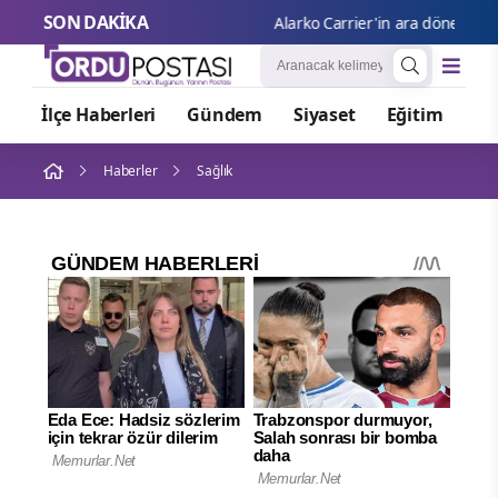
SON DAKİKA
Alarko Carrier'in ara dönem faali
İlçe Haberleri
Gündem
Siyaset
Eğitim
Or
Haberler
Sağlık