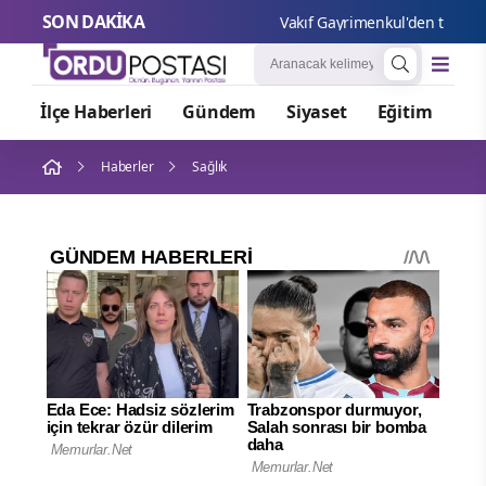
SON DAKİKA
Vakıf Gayrimenkul'den taşınmaz
İlçe Haberleri
Gündem
Siyaset
Eğitim
Or
Haberler
Sağlık