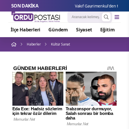
SON DAKİKA
Vakıf Gayrimenkul'den taşınmaz
İlçe Haberleri
Gündem
Siyaset
Eğitim
Or
Haberler
Kültür Sanat