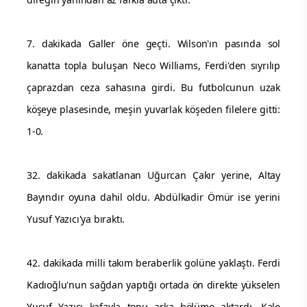
7. dakikada Galler öne geçti. Wilson'ın pasında sol
kanatta topla buluşan Neco Williams, Ferdi'den sıyrılıp
çaprazdan ceza sahasına girdi. Bu futbolcunun uzak
köşeye plasesinde, meşin yuvarlak köşeden filelere gitti:
1-0.
32. dakikada sakatlanan Uğurcan Çakır yerine, Altay
Bayındır oyuna dahil oldu. Abdülkadir Ömür ise yerini
Yusuf Yazıcı'ya bıraktı.
42. dakikada milli takım beraberlik golüne yaklaştı. Ferdi
Kadıoğlu'nun sağdan yaptığı ortada ön direkte yükselen
Yusuf Yazıcı kafayla topu arka bölüme aktardı. Kale