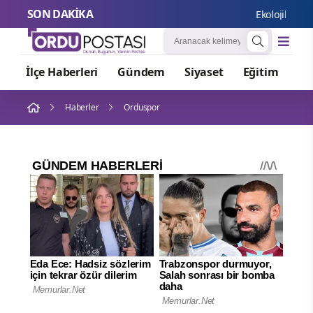
SON DAKİKA
Ekolojik ve Çev
İlçe Haberleri
Gündem
Siyaset
Eğitim
Or
Haberler
Orduspor