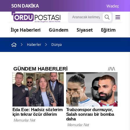
SON DAKİKA
Wadephul’dan Rus
İlçe Haberleri
Gündem
Siyaset
Eğitim
Or
Haberler
Dünya