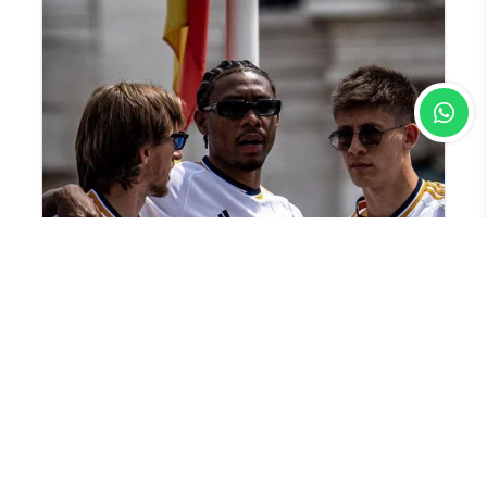
En Çok Okunan Haberler
Wadephul’dan Rusya’ya barış için
baskı çağrısı