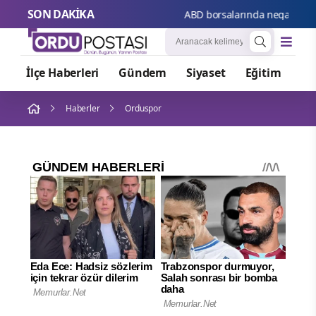
SON DAKİKA
ABD borsalarında negatif seyir
İlçe Haberleri
Gündem
Siyaset
Eğitim
Or
Haberler
Orduspor