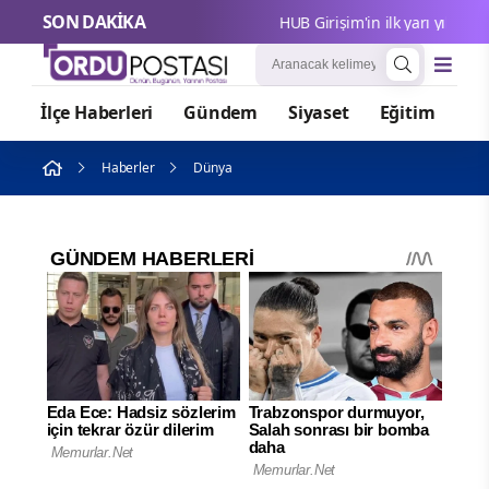
SON DAKİKA
HUB Girişim'in ilk yarı yıl mali gö
İlçe Haberleri
Gündem
Siyaset
Eğitim
Or
Haberler
Dünya