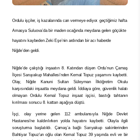
Ordulu işçiler, iş kazalarında can vermeye ediyor. geçtiğimiz hafta
Amasya Suluova’da bir maden ocağında meydana gelen göçükte
hayatını kaybeden Zeki Eşe’nin ardından bir acı haberde
Niğde’den geldi.
Niğde’de çalıştığı inşaatın 8. Katından düşen Ordu’nun Çamaş
İlçesi Saruyakup Mahallesi’nden Kemal Topuz yaşamını kaybetti.
Olay, Niğde Kanuni Sultan Süleyman İlköğretim Okulu
karşısındaki inşaatta meydana geldi. İddiaya göre, güvenlik halatı
olmayan Ordulu Kemal Topuz inşaat işçisi, bastığı tahtanın
kırılması sonucu 8. kattan aşağıya düştü.
İşçi, olay yerine gelen 112 ambulansıyla Niğde Devlet
Hastanesi'ne kaldırılırken yolda hayatını kaybetti. Olayla ilgili
soruşturma başlatıldı. Çamaş’a bağlı Sarıyakup sakinlerinden
Bahtiyar Topuz'un oğlu olan Kemal Topuz 39 yaşında evli ve bir