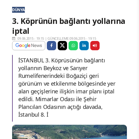
DÜNYA
3. Köprünün bağlantı yollarına
iptal
09.06.2015 - 19:15
|
GÜNCELLEME:09.06.2015 - 19:15
İSTANBUL 3. Köprüsünün bağlantı
yollarının Beykoz ve Sarıyer
Rumelifenerindeki Boğaziçi geri
görünüm ve etkilenme bölgesinde yer
alan geçişlerine ilişkin imar planı iptal
edildi. Mimarlar Odası ile Şehir
Plancıları Odasının açtığı davada,
İstanbul 8. İ