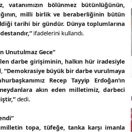
, vatanımızın bölünmez bütünlüğünün,
ığının, milli birlik ve beraberliğinin bütün
ldiği tarihi bir gündür. Dünya toplumlarına
 destandır,”
ifadelerini kullandı.
lan Unutulmaz Gece”
len darbe girişiminin, halkın hür iradesiyle
l,
“Demokrasiye büyük bir darbe vurulmaya
mhurbaşkanımız Recep Tayyip Erdoğan’ın
 meydanlara akın eden milletimiz, darbeci
ştir,”
dedi.
endi”
illetin topa, tüfeğe, tanka karşı imanla