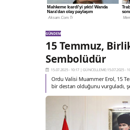
GÜNDEM
15 Temmuz, Birlik
Sembolüdür
15.07.2025 - 10:17
|
GÜNCELLEME:15.07.2025 - 10
Ordu Valisi Muammer Erol, 15 Tem
bir destan olduğunu vurguladı, şe