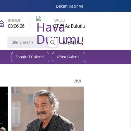
Bakan Kacır ve Bakan Memişoğlu, ilaç sektörü temsilcile
🕌
İKINDI
ORDU
03:06:05
27.6° Az Bulutlu
MENU
Fotoğraf Galerisi
Video Galerisi