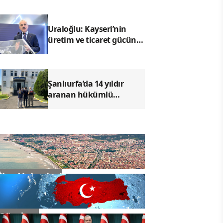
Uraloğlu: Kayseri’nin
üretim ve ticaret gücünü
daha ileri taşıyacağız
Şanlıurfa’da 14 yıldır
aranan hükümlü
yakalandı
İlçe Haberleri
Gündem