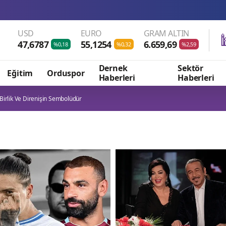
USD
EURO
GRAM ALTIN
47,6787
55,1254
6.659,69
%0,18
%0,32
%2,59
Dernek
Sektör
Eğitim
Orduspor
Haberleri
Haberleri
irlik Ve Direnişin Sembolüdür