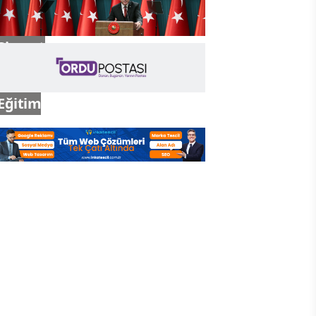
Siyaset
Eğitim