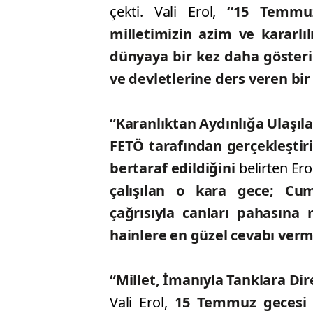
çekti. Vali Erol,
“15 Temmuz
milletimizin azim ve kararlıl
dünyaya bir kez daha gösteri
ve devletlerine ders veren bir
“Karanlıktan Aydınlığa Ulaşı
FETÖ tarafından gerçekleştiri
bertaraf edildiğini
belirten Ero
çalışılan o kara gece; Cu
çağrısıyla canları pahasına
hainlere en güzel cevabı vermi
“Millet, İmanıyla Tanklara Dir
Vali Erol,
15 Temmuz gecesi m