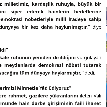
iz milletimiz, kardeşlik ruhuyla, büyük bir
ini siper ederek hainlerin hedeflerine
Demokrasi nöbetleriyle milli iradeye sahip
 dünyaya bir kez daha haykırılmıştır,”
diye
ldi”
kale ruhunun yeniden dirildiğini
vurgulayan
ce meydanlarda demokrasi nöbeti tutarak
yacağını tüm dünyaya haykırmıştır,”
dedi.
lerimizi Minnetle Yâd Ediyoruz”
ere rahmet, gazilere şükranlarını
ileten Vali
ünde hain darbe girişiminin faili ihanet