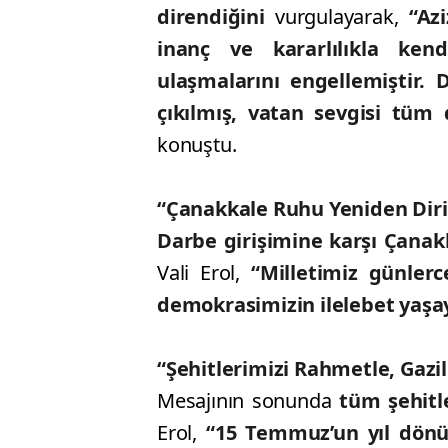
direndiğini
vurgulayarak,
“Az
inanç ve kararlılıkla kend
ulaşmalarını engellemiştir. 
çıkılmış, vatan sevgisi tüm
konuştu.
“Çanakkale Ruhu Yeniden Diri
Darbe girişimine karşı Çanak
Vali Erol,
“Milletimiz günler
demokrasimizin ilelebet yaşa
“Şehitlerimizi Rahmetle, Gazi
Mesajının sonunda
tüm şehitl
Erol,
“15 Temmuz’un yıl dönüm