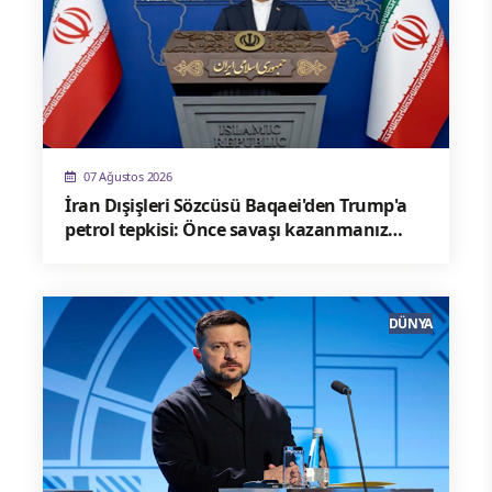
07 Ağustos 2026
İran Dışişleri Sözcüsü Baqaei'den Trump'a
petrol tepkisi: Önce savaşı kazanmanız
gerekir
DÜNYA