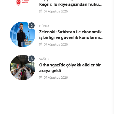
Keçeli: Türkiye açısından hukuki
sonuç doğurmaz
07 Ağustos 2026
DÜNYA
Zelenski: Sırbistan ile ekonomik
iş birliği ve güvenlik konularını
görüşeceğiz
07 Ağustos 2026
SAĞLIK
Orhangazi’de çölyaklı aileler bir
araya geldi
07 Ağustos 2026