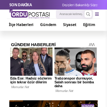
SON DAKİKA
Dışişleri Bakanlığı Sözcüsü Keçeli:
İlçe Haberleri
Gündem
Siyaset
Eğitim
Or
NYA
GÜNDEM