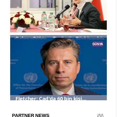
Bakan Göktaş: Terörsüz Türkiye, bir
DÜNYA
iradenin, bir kararlılığın adıdır
Fletcher: Çad'da 60 bin kişi
çatışmalar nedeniyle yerinden oldu